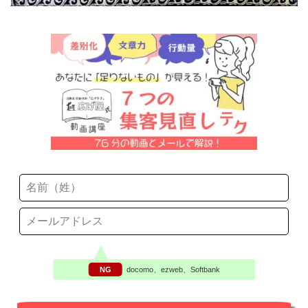
NG
docomo、ezweb、Softbank