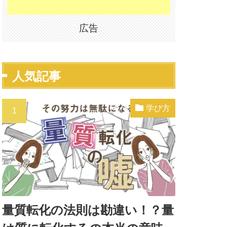
広告
人気記事
学び方
量質転化の法則は勘違い！？量