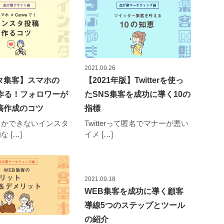
2021.09.26
タ集客】スマホの
【2021年版】Twitterを使っ
で作る！フォロワーが
たSNS集客を成功に導く10の
稿作成のコツ
指標
しかできないインスタ
Twitterって匿名でマナーが悪い
 […]
イメ […]
2021.09.18
WEB集客を成功に導く顧客
導線5つのステップとツール
の紹介