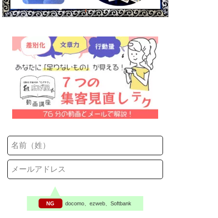
NG
docomo、ezweb、Softbank