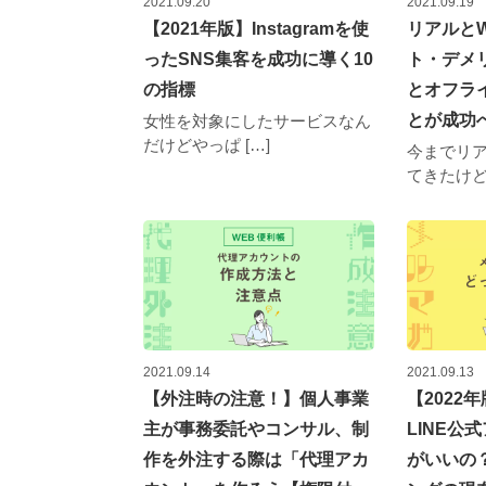
2021.09.20
2021.09.19
【2021年版】Instagramを使
リアルと
ったSNS集客を成功に導く10
ト・デメ
の指標
とオフラ
とが成功
女性を対象にしたサービスなん
だけどやっぱ […]
今までリ
てきたけど、
2021.09.14
2021.09.13
【外注時の注意！】個人事業
【2022
主が事務委託やコンサル、制
LINE公
作を外注する際は「代理アカ
がいいの