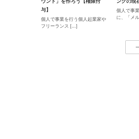
ウント」を作ろう【権限付
ングの現
与】
個人で事
に、「メルマ
個人で事業を行う個人起業家や
フリーランス […]