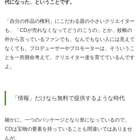
代になった、ということです。
桜」
「自分の作品の権利」にこだわる器の小さいクリエイター
3.2.1
も、「CDが売れなくなってどうのこうの」とか、蚊帳の
どんな
外から言っているファンでも、なんでもない人には見えて
経緯だ
なくても、プロデューサーやプロモーターは、そういうこ
ったの
とを一所懸命考えて、クリエイター達を育てているんです
か？
よ。
3.2.2
無料だ
から起
「情報」だけなら無料で提供するような時代
こる、
流行の
渦
確かに、一つのパッケージとなり形になっているので、
CDは宝物の要素を持っていることも間違いではありませ
3.2.3
んが、