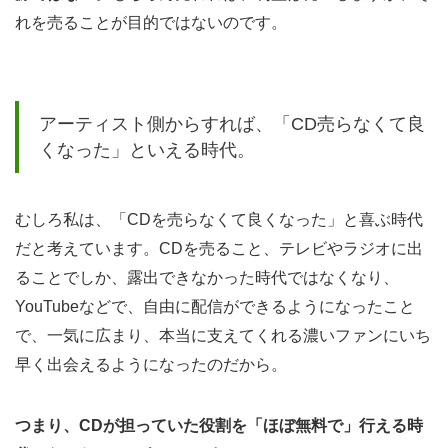
れを売ることが目的ではないのです。
から
国民
的な
歌、
アーティスト側からすれば、「CD売らなくて良
更に
くなった」といえる時代。
は多
くの
むしろ私は、「CDを売らなくて良くなった」と喜ぶ時代
メデ
だと考えています。CDを売ること、テレビやラジオに出
ィア
ミッ
ることでしか、露出できなかった時代ではなくなり、
クス
YouTubeなどで、自由に配信ができるようになったこと
を実
で、一気に広まり、本当に支えてくれる濃いファンにいち
現し
早く出会えるようになったのだから。
た
「千
つまり、CDが担っていた役割を「ほぼ無料で」行える時
本