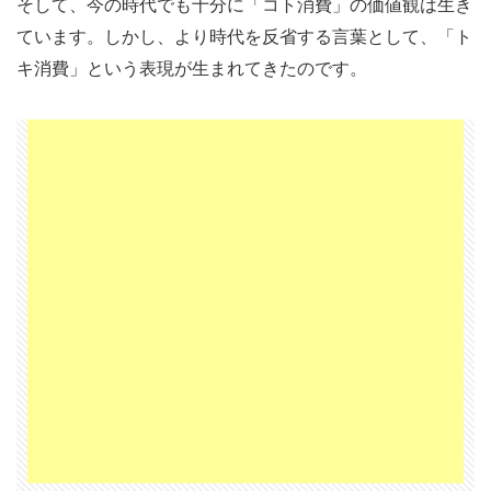
「目
そして、今の時代でも十分に「コト消費」の価値観は生き
的」
ています。しかし、より時代を反省する言葉として、「ト
は、
キ消費」という表現が生まれてきたのです。
「収
入」
では
な
い。
2.2
アー
ティ
スト
側か
らす
れ
ば、