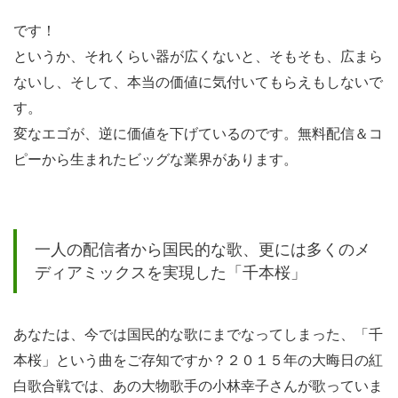
われ
です！
ば、
というか、それくらい器が広くないと、そもそも、広まら
価値
ないし、そして、本当の価値に気付いてもらえもしないで
観は
す。
変わ
変なエゴが、逆に価値を下げているのです。無料配信＆コ
るも
ピーから生まれたビッグな業界があります。
の。
4.1.1
本音は
一人の配信者から国民的な歌、更には多くのメ
「便利
ディアミックスを実現した「千本桜」
な方が
いい」
あなたは、今では国民的な歌にまでなってしまった、「千
4.2
本桜」という曲をご存知ですか？２０１５年の大晦日の紅
時代
白歌合戦では、あの大物歌手の小林幸子さんが歌っていま