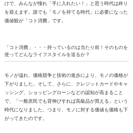
けで、みんなが憧れ「手に入れたい！」と思う時代は終り
費」・・・
を迎えます。誰でも「モノを持てる時代」に必要になった
持っている
価値観が「コト消費」です。
のは当たり
前！そのも
のを使って
どんなライ
「コト消費」・・・持っているのは当たり前！そのものを
使ってどんなライフスタイルを送るか？
フスタイル
を送るか？
モノが溢れ、価格競争と技術の進歩により、モノの価格が
1.1.3
下がりました。そして、さらに、クレジットカードやキャ
「トキ消
ッシング、ショッピングローンなどの認知が高まること
費」・・・
で、「一般庶民でも背伸びすれば高級品が買える」という
濃いリアル
時代になりました。つまり、モノに対する価値も価格も下
な体験こそ
がってきたのです。
が価値にな
る時代