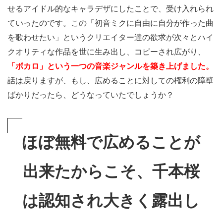
的ファ
せるアイドル的なキャラデザにしたことで、受け入れられ
ン＝信
ていったのです。この「初音ミクに自由に自分が作った曲
者」の
を歌わせたい」というクリエイター達の欲求が次々とハイ
行動を
クオリティな作品を世に生み出し、コピーされ広がり、
イメー
「ボカロ」という一つの音楽ジャンルを築き上げました。
ジして
話は戻りますが、もし、広めることに対しての権利の障壁
みよう
ばかりだったら、どうなっていたでしょうか？
5.1.3
信者の
ほぼ無料で広めることが
所持し
たい欲
出来たからこそ、千本桜
求に
「必要
は認知され大きく露出し
性」は
関係な