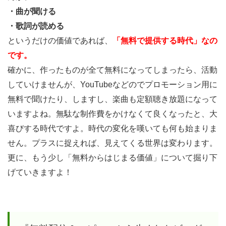
楽曲制
・曲が聞ける
作業界
・歌詞が読める
が生ん
というだけの価値であれば、
「無料で提供する時代」なの
だ画期
です。
的な発
確かに、作ったものが全て無料になってしまったら、活動
明
していけませんが、YouTubeなどのでプロモーション用に
4
無料で聞けたり、しますし、楽曲も定額聴き放題になって
『CD
いますよね。無駄な制作費をかけなくて良くなったと、大
が売
喜びする時代ですよ。時代の変化を嘆いても何も始まりま
れな
せん。プラスに捉えれば、見えてくる世界は変わります。
い』
更に、もう少し「無料からはじまる価値」について掘り下
と嘆
げていきますよ！
く人
は、
今も