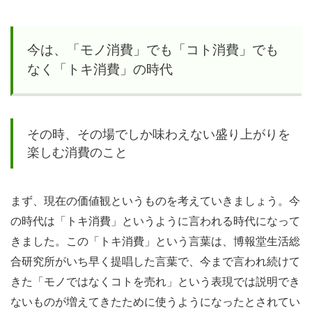
の時
代
今は、「モノ消費」でも「コト消費」でも
1.1
なく「トキ消費」の時代
その
時、
その
その時、その場でしか味わえない盛り上がりを
場で
楽しむ消費のこと
しか
味わ
えな
まず、現在の価値観というものを考えていきましょう。今
い盛
の時代は「トキ消費」というように言われる時代になって
り上
きました。この「トキ消費」という言葉は、博報堂生活総
がり
合研究所がいち早く提唱した言葉で、今まで言われ続けて
を楽
きた「モノではなくコトを売れ」という表現では説明でき
しむ
ないものが増えてきたために使うようになったとされてい