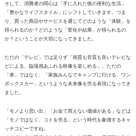
そして、消費者の関心は「手に入れた後の便利な生活」
2
「豊かなライフスタイル」にシフトしていきます。つま
CD
り、買った商品やサービスを通じてどのような「体験」を
の役
得られるのか？どのような「変化や結果」が得られるの
割は
か？ということが大切になってきました。
「無
料配
ただの「テレビ」では足りず「画質も音質も良いテレビな
信」
どによる、臨場感あふれる映像を楽しめる」。ただの
に置
「車」ではなく、「家族みんなでキャンプに行ける、ワン
き換
ボックスカー」というような未来像を売る表現になってき
わっ
ました。
た。
2.1
「モノより思い出」「お金で買えない価値がある」などは
CD
「モノではなく、コトを売る」という時代を象徴するキャ
の
ッチコピーですね。