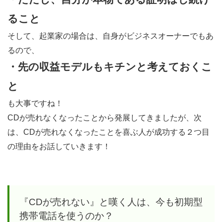
に支
えて
ること
もら
そして、起業家の場合は、自身がビジネスオーナーでもあ
える
るので、
ビジ
・先の収益モデルもキチンと考えておくこ
ネス
と
モデ
ル
も大事ですね！
を。
CDが売れなくなったことから発展してきましたが、次
は、CDが売れなくなったことを喜ぶ人が成功する２つ目
5.2.1
の理由をお話していきます！
露出す
ること
で認知
しても
『CDが売れない』と嘆く人は、今も初期型
らう
携帯電話を使うのか？