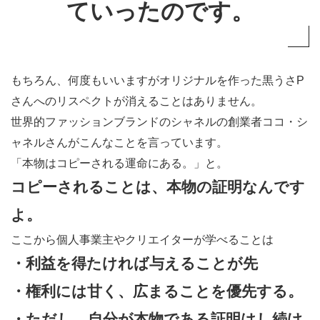
ていったのです。
い
5.2
アー
もちろん、何度もいいますがオリジナルを作った黒うさP
ティ
さんへのリスペクトが消えることはありません。
スト
世界的ファッションブランドのシャネルの創業者ココ・シ
以外
のク
ャネルさんがこんなことを言っています。
リエ
「本物はコピーされる運命にある。」と。
イタ
コピーされることは、本物の証明なんです
ーも
よ。
また
ここから個人事業主やクリエイターが学べることは
一部
・利益を得たければ与えることが先
の濃
いフ
・権利には甘く、広まることを優先する。
ァン
・ただし、自分が本物である証明はし続け