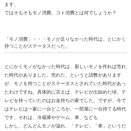
消費
ます。
のこ
ではそもそもモノ消費、コト消費とは何でしょうか？
と
1.1.1
「モノ消費」・・・モノが足りなかった時代は、とにかく
「モノ消
持つことがステータスだった。
費」・・・
モノが足り
なかった時
とにかくモノがなかった時代は、新しいモノを作れば売れ
代は、とに
た時代がありました。売れた、というと語弊があります
かく持つこ
が、モノを持つことがステータスとされていた時代があっ
とがステー
たわけですね。具体的に言えば、テレビが出始めた頃、テ
タスだっ
レビを持っていたのはお金持ちの家でした。ですが、今で
た。
はテレビは一家に一台どころか、一部屋に一台持てる時代
です。それは、冷蔵庫やゲーム、車、なども
1.1.2
しかし、どんどんモノが溢れ、「テレビ」「車」というだ
「コト消