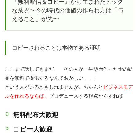
初期
『無料配信＆コピー』から生まれたビッグ
型携
な業界〜今の時代の価値の作られ方は「与
帯電
えること」が先〜
話を
使う
の
コピーされることは本物である証明
か？
4.1
ここまで話してもまだ、「その人が一生懸命作った命の結
人は
晶を無料で提供するなんておかしい！！」
便利
という人がいるかもしれませんが、ちゃんと
ビジネスモデ
なも
ルを作れるならば、
プロデュースする視点からすれば
のに
流れ
無料配布大歓迎
る。
時代
コピー大歓迎
が変