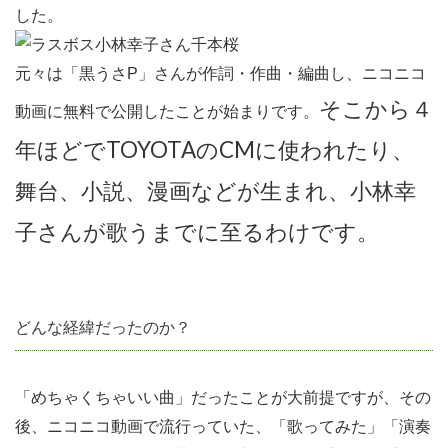
遅れ
した。
は不
便な
元々は「黒うさP」さんが作詞・作曲・編曲し、ニコニコ
ので
そこから４
動画に無料で公開したことが始まりです。
淘汰
年ほどでTOYOTAのCMに使われたり、
され
る。
舞台、小説、漫画などが生まれ、小林幸
5
子さんが歌うまでに至るわけです。
トキ
消費
の時
どんな経緯だったのか？
代だ
から
こそ
「めちゃくちゃいい曲」だったことが大前提ですが、その
売れ
後、ニコニコ動画で流行っていた、「歌ってみた」「演奏