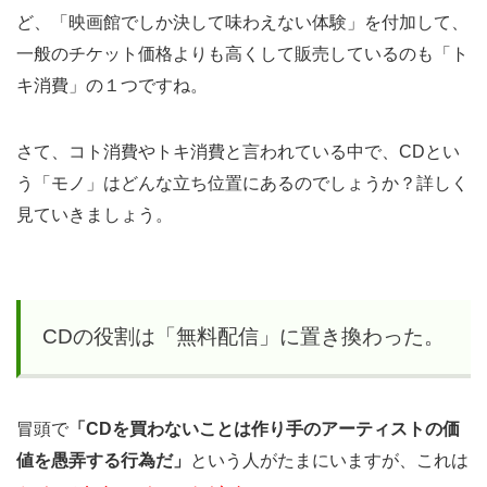
れた
ど、「映画館でしか決して味わえない体験」を付加して、
ビッ
一般のチケット価格よりも高くして販売しているのも「ト
グな
キ消費」の１つですね。
業
界〜
さて、コト消費やトキ消費と言われている中で、CDとい
今の
う「モノ」はどんな立ち位置にあるのでしょうか？詳しく
時代
見ていきましょう。
の価
値の
作ら
れ方
CDの役割は「無料配信」に置き換わった。
は
「与
える
冒頭で
「CDを買わないことは作り手のアーティストの価
こ
値を愚弄する行為だ」
という人がたまにいますが、これは
と」