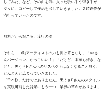
る
してみた」など、その曲を気に入った歌い手や弾き手が
「モ
次々に、コピーして作品を出していきました。２時創作が
ノ」
流行っていったのです。
もあ
る
無料だから起こる、流行の渦
5.1
アー
ティ
それらニコ動アーティストの力も掛け算となり、「○○さ
スト
んバージョン、かっこいい！」「だけど、本家も好き」な
の収
どと、黒うさPさんへのリスペクトはなくなること無く、
入の
どんどんと広まっていきました。
大部
「千本桜」だけではありません。黒うさPさんのスタイル
分は
を実現可能した背景にもう一つ、業界の革命があります。
濃い
ファ