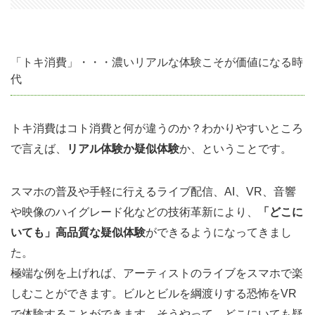
「CD
売ら
なく
「トキ消費」・・・濃いリアルな体験こそが価値になる時
て良
代
くな
っ
トキ消費はコト消費と何が違うのか？わかりやすいところ
た」
で言えば、
リアル体験か疑似体験
か、ということです。
とい
える
スマホの普及や手軽に行えるライブ配信、AI、VR、音響
時
代。
や映像のハイグレード化などの技術革新により、
「どこに
いても」高品質な疑似体験
ができるようになってきまし
2.3
た。
「情
極端な例を上げれば、アーティストのライブをスマホで楽
報」
しむことができます。ビルとビルを綱渡りする恐怖をVR
だけ
で体験することができます。そうやって、どこにいても疑