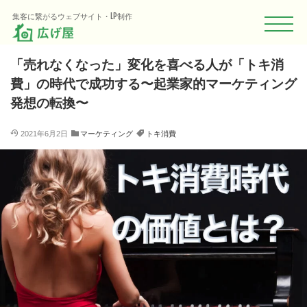
HOME
Blog
広げる（集客）
マーケティング
「売れなくなった
集客に繋がるウェブサイト・LP制作
「売れなくなった」変化を喜べる人が「トキ消
費」の時代で成功する〜起業家的マーケティング
発想の転換〜
2021年6月2日
マーケティング
トキ消費