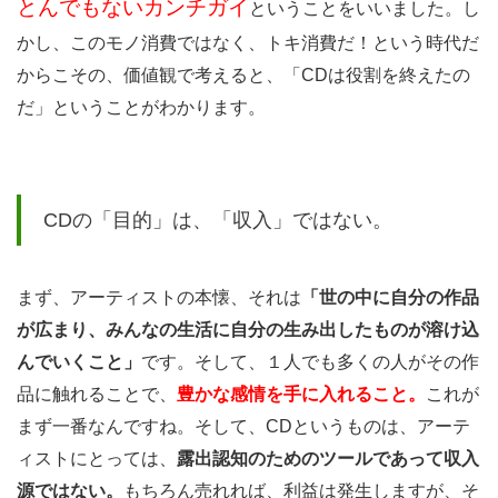
とんでもないカンチガイ
ということをいいました。し
が
先〜
かし、このモノ消費ではなく、トキ消費だ！という時代だ
からこその、価値観で考えると、「CDは役割を終えたの
3.1
だ」ということがわかります。
コピ
ーさ
れる
CDの「目的」は、「収入」ではない。
こと
は本
物で
まず、アーティストの本懐、それは
「世の中に自分の作品
ある
が広まり、
みんなの生活に自分の生み出したものが溶け込
証明
んでいくこと」
です。そして、１人でも多くの人がその作
品に触れることで、
豊かな感情を手に入れること。
これが
3.2
まず一番なんですね。そして、CDというものは、アーテ
一人
ィストにとっては、
露出認知のためのツールであって
収入
の配
源ではない。
もちろん売れれば、利益は発生しますが、そ
信者