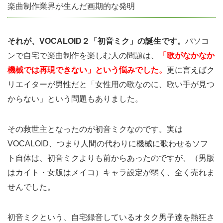
ンの
楽曲制作業界が生んだ画期的な発明
支え
にあ
それが、VOCALOID２「初音ミク」の誕生です。
り！
パソコ
ンで自宅で楽曲制作を楽しむ人の問題は、
「歌がなかなか
5.1.1
機械では再現できない」という悩みでした。
更に言えばク
８０：
リエイターが男性だと「女性用の歌なのに、歌い手が見つ
２０の
からない」という問題もありました。
法則に
みる、
その救世主となったのが初音ミクなのです。実は
アーテ
VOCALOID、つまり人間の代わりに機械に歌わせるソフ
ィスト
ト自体は、初音ミクよりも前からあったのですが、（男版
の収入
はカイト・女版はメイコ）キャラ設定が弱く、全く売れま
源
せんでした。
5.1.2
「熱狂
初音ミクという、自宅録音しているオタク男子達を熱狂さ