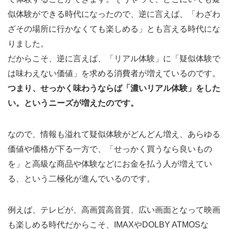
なら
似体験ができる時代になったので、逆に言えば、「わざわ
無料
ざその場所に行かなくても楽しめる」とも言える時代にな
で提
りました。
供す
だからこそ、逆に言えば、「リアル体験」に「疑似体験で
るよ
は味わえない価値」を求める消費者が増えているのです。
うな
つまり、せっかく味わうならば「濃いリアル体験」をした
時代
い。というニーズが増えたのです。
3
『無
なので、情報も溢れて疑似体験がどんどん増え、あらゆる
料配
価値や価格が下る一方で、「せっかく買うなら良いもの
信＆
を」と高級な商品や体験などにお金を払う人が増えてい
コピ
る、という二極化が進んでいるのです。
ー』
から
例えば、テレビが、高画質高音質、広い画面となって映画
生ま
も楽しめる時代だからこそ、IMAXやDOLBY ATMOSな