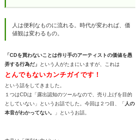
5.2.2
共感
し、信
人は便利なものに流れる。時代が変われば、価
頼して
値観は変わるもの。
もらう
「CDを買わないことは作り手のアーティストの価値を愚
5.2.3
弄する行為だ」
という人がたまにいますが、これは
教育
とんでもないカンチガイです！
し、契
約して
という話をしてきました。
もらう
１つはCDは「露出認知のツールなので、売り上げを目的
としていない」というお話でした。今回は２つ目、「
人の
本音がわかってない。
」というお話。