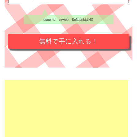
docomo、ezweb、SoftbankはNG