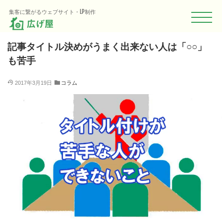
HOME
Blog
コラム
記事タイトル決めがうまく出来ない人は「○○」
集客に繋がるウェブサイト・LP制作
記事タイトル決めがうまく出来ない人は「○○」
も苦手
2017年3月19日
コラム