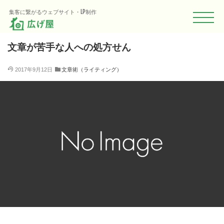
HOME
Blog
広げる（集客）
文章術（ライティング）
文章が苦
集客に繋がるウェブサイト・LP制作
文章が苦手な人への処方せん
2017年9月12日
文章術（ライティング）