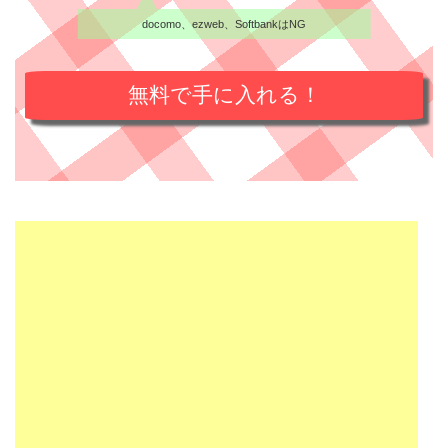
docomo、ezweb、SoftbankはNG