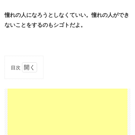
憧れの人に
なろうとしなくていい。
憧れの人ができ
ないことを
するのもシゴトだよ。
目次
1
第四
章：
本当
のポ
ジシ
ョニ