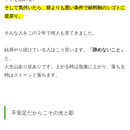
ショニ
そして気付いたら、前よりも悪い条件で給料制のシゴトに
ングが
逆戻り。
ある
そんな人をこの２年で何人も見てきました。
2
追
結局やり続けている人はこう言います。
「諦めないこと」
伸：
と。
「精
人生山あり谷ありです。上がる時は急激に上がり、落ちる
一
時はストーンと落ちます。
杯、
存在
の証
明」
不安定だからこその光と影