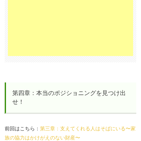
ング
を見
つけ
出
せ！
1.1
不安
定だ
から
こそ
第四章：本当のポジショニングを見つけ出
の光
せ！
と影
1.2
前回はこちら：
第三章：支えてくれる人はそばにいる〜家
起業
族の協力はかけがえのない財産〜
す