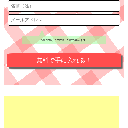
docomo、ezweb、SoftbankはNG