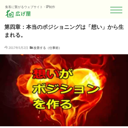
HOME
Blog
改善する（仕事術）
第四章：本当のポジショニングは
集客に繋がるウェブサイト・LP制作
第四章：本当のポジショニングは「想い」から生
まれる。
2017年5月2日
改善する（仕事術）