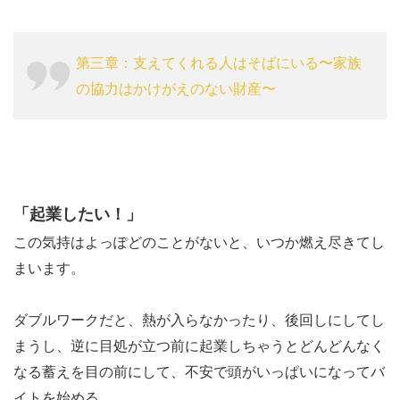
る。
つま
第三章：支えてくれる人はそばにいる〜家族
り
の協力はかけがえのない財産〜
「社
長に
な
る」
1.3
「起業したい！」
「守」
この気持はよっぽどのことがないと、いつか燃え尽きてし
の先
まいます。
に、本
当の想
ダブルワークだと、熱が入らなかったり、後回しにしてし
いから
まうし、逆に目処が立つ前に起業しちゃうとどんどんなく
生まれ
なる蓄えを目の前にして、不安で頭がいっぱいになってバ
るポジ
イトを始める。