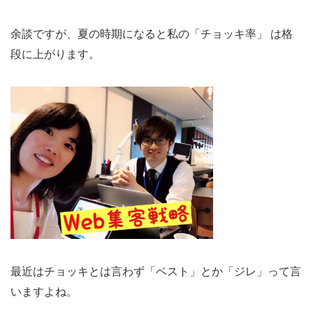
の
関
余談ですが、夏の時期になると私の「チョッキ率」 は格
係
段に上がります。
性
3
補
足：
直ぐ
帰っ
てし
まう
と計
測で
最近はチョッキとは言わず「ベスト」とか「ジレ」って言
きな
いますよね。
い