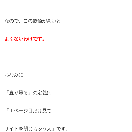
減
5
なので、この数値が高いと、
追
伸：
よくないわけです。
ブロ
グの
機能
を最
大限
ちなみに
活用
す
「直ぐ帰る」の定義は
る…
「１ページ目だけ見て
サイトを閉じちゃう人」です。