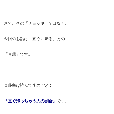
4
まと
め：
さて、その「チョッキ」ではなく、
それ
ぞれ
今回のお話は「直ぐに帰る」方の
の目
指す
「直帰」です。
数値
は底
上
げ、
直帰率は読んで字のごとく
差を
つ
「直ぐ帰っちゃう人の割合」
け、
です。
割合