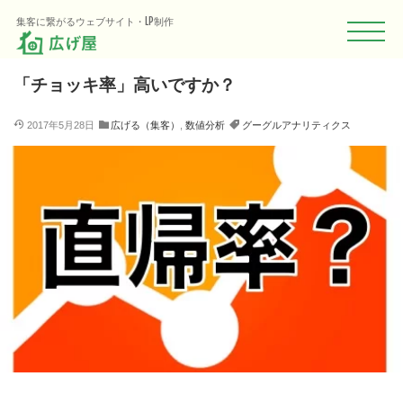
HOME
Blog
広げる（集客）
「チョッキ率」高いですか？
集客に繋がるウェブサイト・LP制作
「チョッキ率」高いですか？
2017年5月28日
広げる（集客）
,
数値分析
グーグルアナリティクス