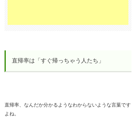
直
帰
率
と
ペ
ー
ジ
直帰率は「すぐ帰っちゃう人たち」
ビ
ュ
ー
と
セ
直帰率、なんだか分かるようなわからないような言葉です
ッ
よね。
シ
ョ
ン