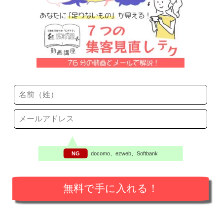
NG
docomo、ezweb、Softbank