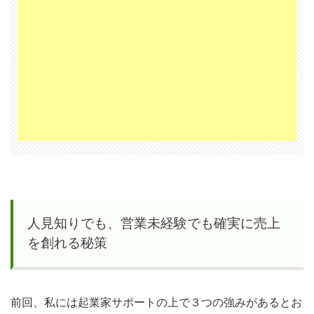
未経
験で
も確
実に
売上
を創
れる
秘策
2
ウ
ェ
人見知りでも、営業未経験でも確実に売上
ブ
を創れる秘策
集
客
の
前回、私には起業家サポートの上で３つの強みがあるとお
仕