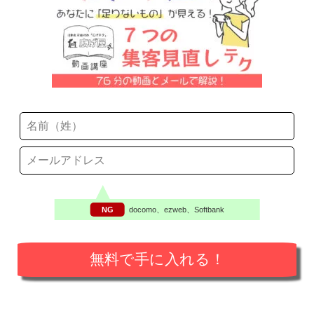
NG
docomo、ezweb、Softbank