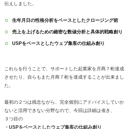
伝えしました。
組
み
生年月日の性格分析をベースとしたクロージング術
化
に
売上を上げるための緻密な数値分析と具体的戦略創り
必
USPをベースとしたウェブ集客の仕組み創り
要
な
２
これらを行うことで、サポートした起業家を月商７桁達成
つ
させたり、自らもまた月商７桁を達成することが出来まし
の
た。
基
礎
最初の２つは残念ながら、完全個別にアドバイスしていか
と
ないと活用できない分野なので、今回は詳細は省き、
３
３つ目の
つ
・USPをベースとしたウェブ集客の仕組み創り
の