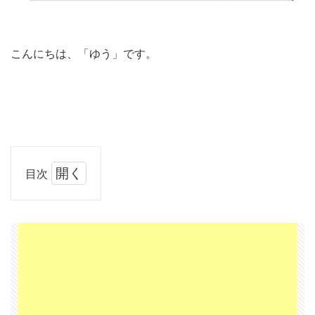
こんにちは、「ゆう」です。
目次
1
人見
知り
で
も、
営業