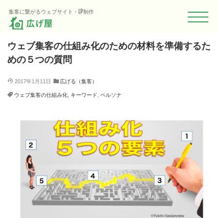
HOME
Blog
広げる（集客）
ウェブ集客の仕組み化のための材料を
集客に繋がるウェブサイト・LP制作
ウェブ集客の仕組み化のための材料を準備するた
めの５つの質問
2017年1月11日
広げる（集客）
ウェブ集客の仕組み化
,
キーワード
,
ペルソナ