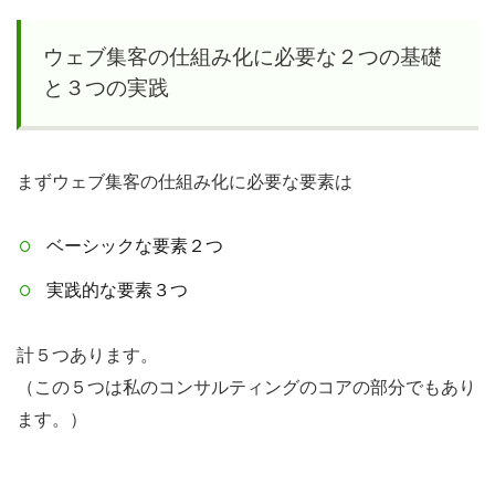
らお
客様
ウェブ集客の仕組み化に必要な２つの基礎
がや
と３つの実践
って
くる
３つ
まずウェブ集客の仕組み化に必要な要素は
の実
践的
ベーシックな要素２つ
要素
実践的な要素３つ
は
「ゴ
ー
計５つあります。
ル」
（この５つは私のコンサルティングのコアの部分でもあり
「ル
ます。）
ー
ト」