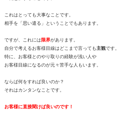
たい
なら
これはとっても大事なことです。
お客
相手を「思い遣る」ということでもあります。
様の
声を
ですが、これには
限界
があります。
もら
自分で考えるお客様目線はどこまで言っても
主観
です。
お
特に、お客様とのやり取りの経験が浅い人や
う！
お客様目線になるのが元々苦手な人もいます。
3.2
有効
ならば何をすれば良いのか？
有益
それはカンタンなことです。
なお
客様
お客様に直接聞けば良いのです！
の声
をも
らう