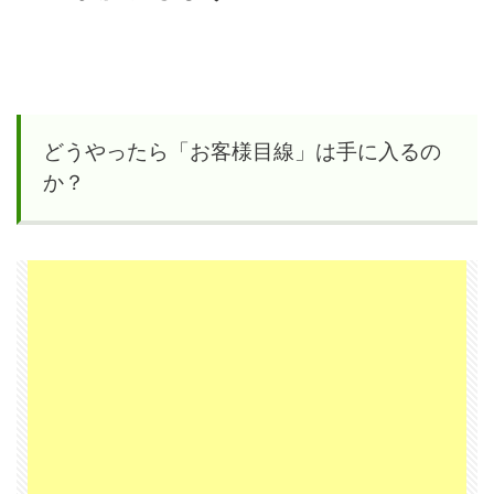
の客
観視
の限
界
どうやったら「お客様目線」は手に入るの
3
か？
お
客
様
の
声
＝
リ
ア
ル
な