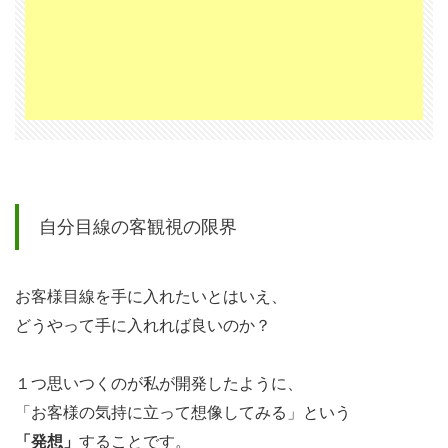
お
客
様
目
線
そ
の
も
自分目線の客観視の限界
の
3.1
お客様目線を手に入れたいとはいえ、
お客
どうやって手に入れれば良いのか？
様目
線を
１つ思いつくのが私が開発したように、
手に
「お客様の気持に立って想像してみる」という
入れ
「発想」
することです。