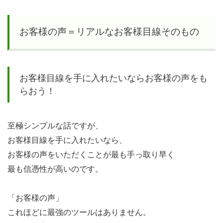
壁
お客様の声＝リアルなお客様目線そのもの
4
「A
４」
お客様目線を手に入れたいならお客様の声をも
１枚
らおう！
アン
ケー
トの
至極シンプルな話ですが、
可能
お客様目線を手に入れたいなら、
性
お客様の声をいただくことが最も手っ取り早く
最も信憑性が高いのです。
「お客様の声」
これほどに最強のツールはありません。