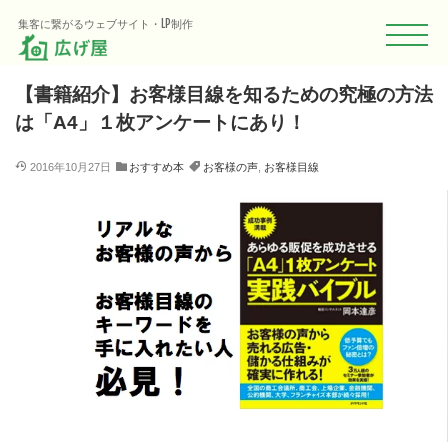
HOME
Blog
おすすめ本
【書籍紹介】お客様目線を知るための究極の
集客に繋がるウェブサイト・LP制作
【書籍紹介】お客様目線を知るための究極の方法
は「A4」１枚アンケートにあり！
2016年10月27日
おすすめ本
お客様の声
,
お客様目線