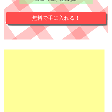
docomo、ezweb、SoftbankはNG