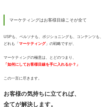
2
どう
やっ
マーケティングはお客様目線こそが全て
たら
「お
USPも、ペルソナも、ポジショニングも、コンテンツも、
客様
どれも「
マーケティング
」の戦略ですが、
目
線」
マーケティングの極意は、とどのつまり、
は手
「如何にしてお客様目線を手に入れるか？」
に入
るの
この一言に尽きます。
か？
2.1
お客様の気持ちに立てれば、
自分
全てが解決します。
目線