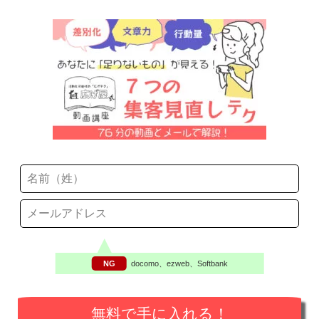
NG
docomo、ezweb、Softbank