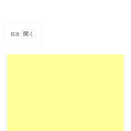
目次
1
お客
様目
線を
手に
入れ
ない
と、
いつ
まで
も