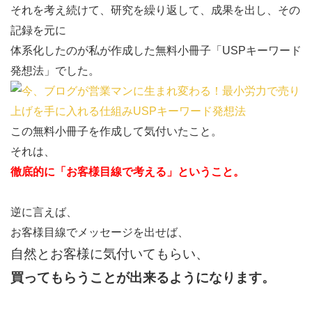
お客
それを考え続けて、研究を繰り返して、成果を出し、その
様目
記録を元に
線の
体系化したのが私が作成した無料小冊子「USPキーワード
重要
発想法」でした。
性
1.2
この無料小冊子を作成して気付いたこと。
マー
それは、
ケテ
徹底的に「お客様目線で考える」ということ。
ィン
グは
逆に言えば、
お客
お客様目線でメッセージを出せば、
様目
自然とお客様に気付いてもらい、
線こ
そが
買ってもらうことが出来るようになります。
全て