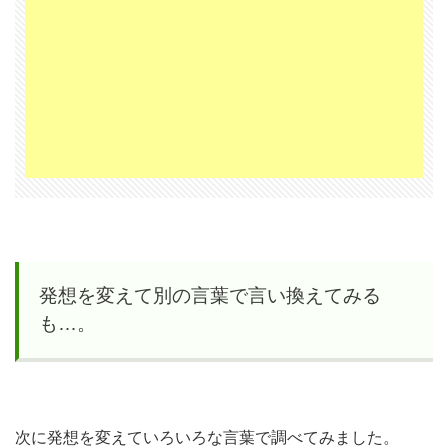
も
し」
5
たま
たま
見つ
けた
これ
の名
前
発想を変えて別の言葉で言い換えてみる
は？
も…。
5.1
「ペ
ーパ
次に発想を変えていろいろな言葉で調べてみました。
ーウ