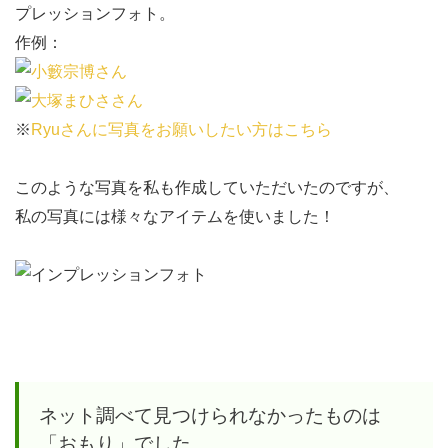
プレッションフォト。
ト調
作例：
べて
見つ
けら
※
Ryuさんに写真をお願いしたい方はこちら
れな
かっ
このような写真を私も作成していただいたのですが、
たも
私の写真には様々なアイテムを使いました！
のは
「お
も
り」
でし
た。
3
ネット調べて見つけられなかったものは
ネッ
「おもり」でした。