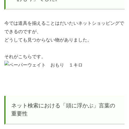
ト検
索に
おけ
今では道具を揃えることはだいたいネットショッピングで
る
できるのですが、
「頭
どうしても見つからない物がありました。
に浮
か
それがこちらです。
ぶ」
言葉
の重
要性
3.1
ネット検索における「頭に浮かぶ」言葉の
「お
重要性
も
り