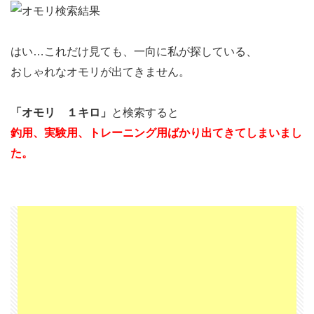
「分
銅」
はい…これだけ見ても、一向に私が探している、
4.2
おしゃれなオモリが出てきません。
「文
鎮」
「オモリ １キロ」
と検索すると
4.3
釣用、実験用、トレーニング用ばかり出てきてしまいまし
「黒
た。
い
おも
り」
4.4
4.5
「お