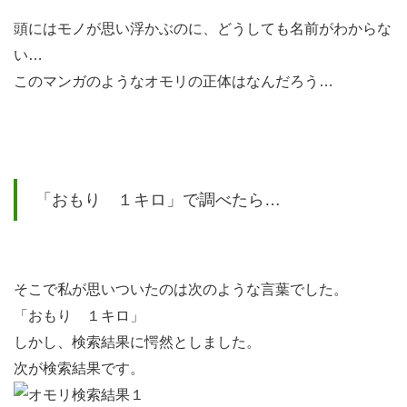
１キ
頭にはモノが思い浮かぶのに、どうしても名前がわからな
ロ」
い…
で調
このマンガのようなオモリの正体はなんだろう…
べた
ら…
4
発
想を変
「おもり １キロ」で調べたら…
えて別
の言葉
で言い
換えて
そこで私が思いついたのは次のような言葉でした。
みる
「おもり １キロ」
も…。
しかし、検索結果に愕然としました。
次が検索結果です。
4.1