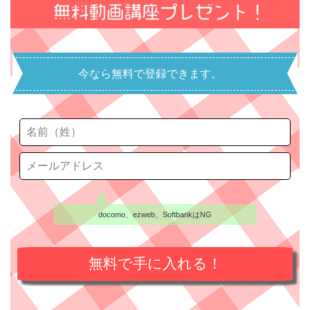
今なら無料で登録できます。
docomo、ezweb、SoftbankはNG