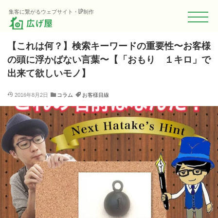
HOME
Blog
コラム
【これは何？】検索キーワードの重要性〜お客
集客に繋がるウェブサイト・LP制作
【これは何？】検索キーワードの重要性〜お客様
の頭に浮かばない言葉〜【「おもり １キロ」で
出来て欲しいモノ】
2016年8月2日
コラム
お客様目線