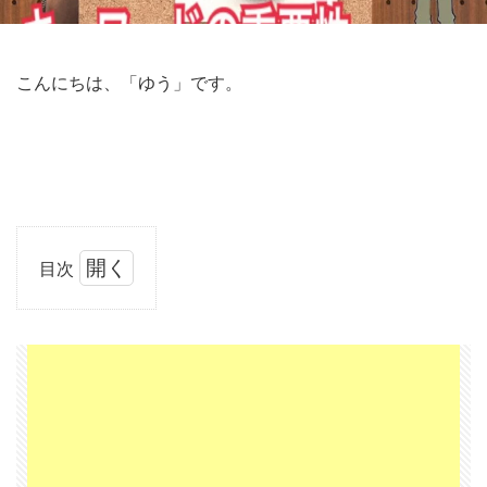
こんにちは、「ゆう」です。
目次
1
た
っ
た
１
枚