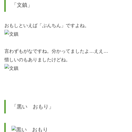
キー
「文鎮」
ワー
ドと
おもしといえば「ぶんちん」ですよね。
はい
か
に？
言わずもがなですね。分かってましたよ…ええ…
7
惜しいのもありましたけどね。
どん
なに
いい
商品
で
「黒い おもり」
も、
お客
様の