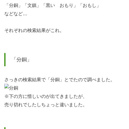
「分銅」「文鎮」「黒い おもり」「おもし」
ェイ
などなど…
ト」
5.2
それぞれの検索結果がこれ。
「ア
イア
ンボ
「分銅」
ール
ウェ
イ
さっきの検索結果で「分銅」とでたので調べました。
ト」
※下の方に惜しいのが出てきましたが、
6
売り切れでしたしちょっと違いました。
お客
様目
線の