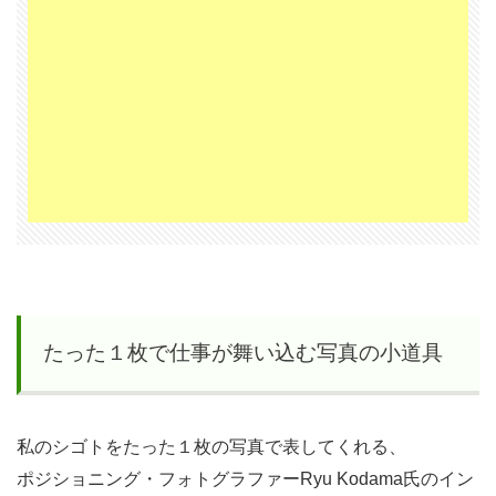
で
仕
事
が
舞
い
込
む
写
真
の
小
たった１枚で仕事が舞い込む写真の小道具
道
具
私のシゴトをたった１枚の写真で表してくれる、
2
ポジショニング・フォトグラファーRyu Kodama氏のイン
ネッ